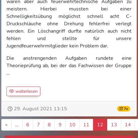
waren aber auch feuerwehrtechnische Aufgaben zu
meistern. Hierbei mussten bei einer
Schnelligkeitsübung möglichst schnell acht C-
Druckschläuche ohne Drehung fehlerfrei verlegt
werden. Ein Löschangriff durfte natürlich auch nicht
fehlen und stellte für unsere
Jugendfeuerwehrmitglieder kein Problem dar.
Die anstrengenden Aufgaben rundete eine
Theorieprüfung ab, bei der das Fachwissen der Gruppe
…
weiterlesen
29. August 2021 13:15
7x
«
…
6
7
8
9
10
11
12
13
14