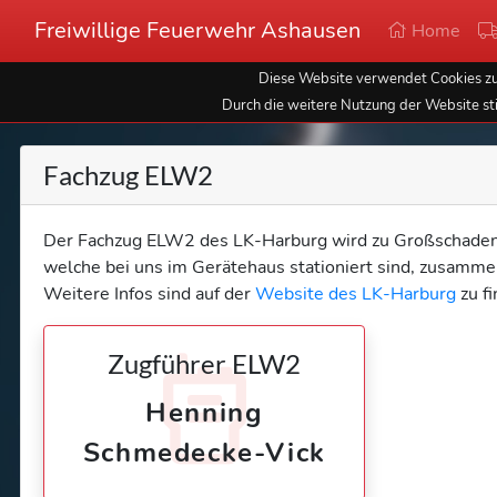
Freiwillige Feuerwehr Ashausen
Home
Diese Website verwendet Cookies zur
Durch die weitere Nutzung der Website st
Fachzug ELW2
Der Fachzug ELW2 des LK-Harburg wird zu Großschadens
welche bei uns im Gerätehaus stationiert sind, zusamme
Weitere Infos sind auf der
Website des LK-Harburg
zu fi
Zugführer ELW2
Henning
Schmedecke-Vick