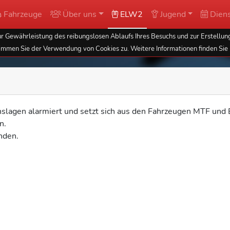
Fahrzeuge
Über uns
ELW2
Jugend
Diens
 Gewährleistung des reibungslosen Ablaufs Ihres Besuchs und zur Erstellung
immen Sie der Verwendung von Cookies zu. Weitere Informationen finden Sie 
lagen alarmiert und setzt sich aus den Fahrzeugen MTF und
n.
nden.