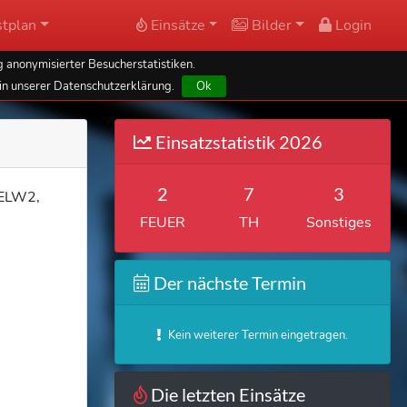
tplan
Einsätze
Bilder
Login
 anonymisierter Besucherstatistiken.
in unserer Datenschutzerklärung.
Ok
Einsatzstatistik 2026
2
7
3
 ELW2,
FEUER
TH
Sonstiges
Der nächste Termin
Kein weiterer Termin eingetragen.
Die letzten Einsätze