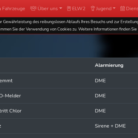
Fahrzeuge
Über uns
ELW2
Jugend
Diens
 Gewährleistung des reibungslosen Ablaufs Ihres Besuchs und zur Erstellung
immen Sie der Verwendung von Cookies zu. Weitere Informationen finden Sie 
Alarmierung
klemmt
DME
CO-Melder
DME
ritt Chlor
DME
z
Sirene + DME