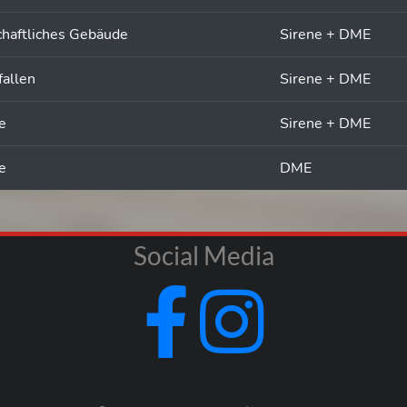
chaftliches Gebäude
Sirene + DME
fallen
Sirene + DME
e
Sirene + DME
e
DME
Social Media