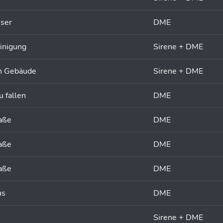
ser
DME
inigung
Sirene + DME
ch Gebäude
Sirene + DME
 fallen
DME
aße
DME
aße
DME
aße
DME
us
DME
Sirene + DME