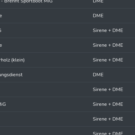
 - Brennt Sportboot MiG
DME
e
DME
G
Sirene + DME
e
Sirene + DME
olz (klein)
Sirene + DME
ungsdienst
DME
Sirene + DME
MiG
Sirene + DME
Sirene + DME
Sirene + DME