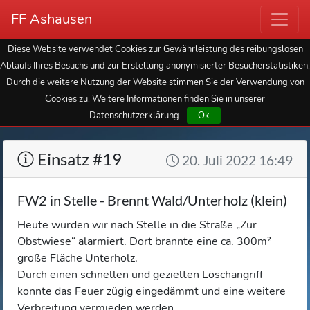
FF Ashausen
Diese Website verwendet Cookies zur Gewährleistung des reibungslosen
Ablaufs Ihres Besuchs und zur Erstellung anonymisierter Besucherstatistiken.
Durch die weitere Nutzung der Website stimmen Sie der Verwendung von
Cookies zu. Weitere Informationen finden Sie in unserer
Datenschutzerklärung.
Ok
Einsatz #19
20. Juli 2022 16:49
FW2 in Stelle - Brennt Wald/Unterholz (klein)
Heute wurden wir nach Stelle in die Straße „Zur
Obstwiese“ alarmiert. Dort brannte eine ca. 300m²
große Fläche Unterholz.
Durch einen schnellen und gezielten Löschangriff
konnte das Feuer zügig eingedämmt und eine weitere
Verbreitung vermieden werden.