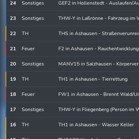
24
Sonstiges
GEF2 in Hollenstedt - Auslaufen/A
23
Sonstiges
THW-Y in Laßrönne - Fahrzeug im 
22
TH
THS in Ashausen - Straßenverunrei
21
Feuer
F2 in Ashausen - Rauchentwicklun
20
Sonstiges
MANV15 in Salzhausen - Körperver
19
TH
TH1 in Ashausen - Tierrettung
18
Feuer
FW1 in Ashausen - Brennt Wald/Unt
17
Sonstiges
THW-Y in Fliegenberg (Person im 
16
TH
TH1 in Ashausen - Wasser Keller