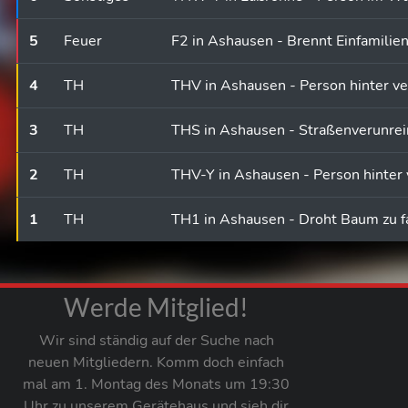
5
Feuer
F2 in Ashausen - Brennt Einfamilie
4
TH
THV in Ashausen - Person hinter v
3
TH
THS in Ashausen - Straßenverunrei
2
TH
THV-Y in Ashausen - Person hinter
1
TH
TH1 in Ashausen - Droht Baum zu f
Werde Mitglied!
Wir sind ständig auf der Suche nach
neuen Mitgliedern. Komm doch einfach
mal am 1. Montag des Monats um 19:30
Uhr zu unserem Gerätehaus und sieh dir