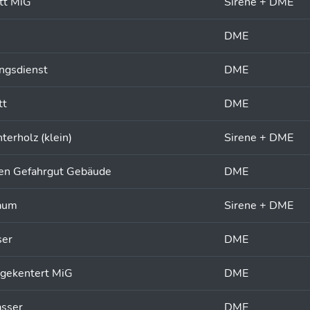
tt MiG
Sirene + DME
e
DME
ungsdienst
DME
tt
DME
erholz (klein)
Sirene + DME
eten Gefahrgut Gebäude
DME
raum
Sirene + DME
ser
DME
 gekentert MiG
DME
asser
DME