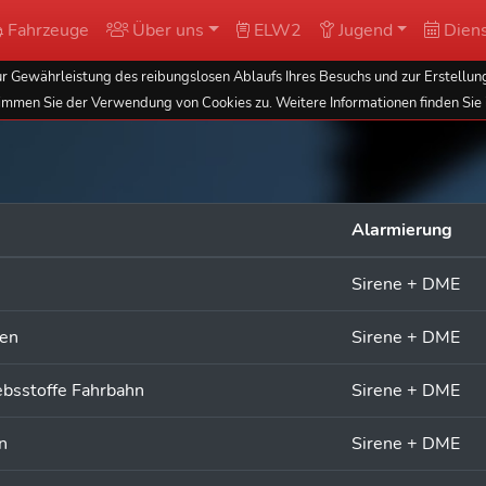
Fahrzeuge
Über uns
ELW2
Jugend
Diens
 Gewährleistung des reibungslosen Ablaufs Ihres Besuchs und zur Erstellung
immen Sie der Verwendung von Cookies zu. Weitere Informationen finden Sie 
Alarmierung
Sirene + DME
len
Sirene + DME
ebsstoffe Fahrbahn
Sirene + DME
n
Sirene + DME