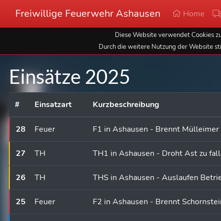
Freiwillige Feuerwehr Ashausen
Home
Diese Website verwendet Cookies zur
Durch die weitere Nutzung der Website st
Einsätze 2025
#
Einsatzart
Kurzbeschreibung
28
Feuer
F1 in Ashausen - Brennt Mülleimer
27
TH
TH1 in Ashausen - Droht Ast zu fal
26
TH
THS in Ashausen - Auslaufen Betri
25
Feuer
F2 in Ashausen - Brennt Schornstei