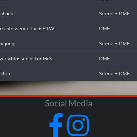
nahaus
Sirene + DME
erschlossener Tür + RTW
DME
nigung
Sirene + DME
 verschlossener Tür MiG
DME
allen
Sirene + DME
Social Media