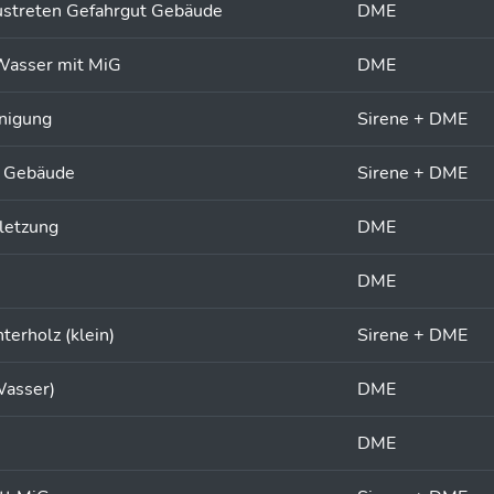
ustreten Gefahrgut Gebäude
DME
Wasser mit MiG
DME
nigung
Sirene + DME
g Gebäude
Sirene + DME
letzung
DME
DME
erholz (klein)
Sirene + DME
Wasser)
DME
DME