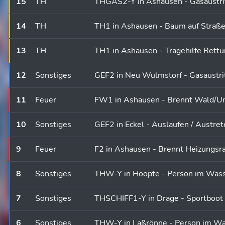
15
TH
THGAS2-Y in Ashausen - Gasaustri
14
TH
TH1 in Ashausen - Baum auf Straß
13
TH
TH1 in Ashausen - Tragehilfe Rett
12
Sonstiges
GEF2 in Neu Wulmstorf - Gasaustri
11
Feuer
FW1 in Ashausen - Brennt Wald/Unt
10
Sonstiges
GEF2 in Eckel - Auslaufen / Austr
9
Feuer
F2 in Ashausen - Brennt Heizungs
8
Sonstiges
THW-Y in Hoopte - Person im Was
7
Sonstiges
THSCHIFF1-Y in Drage - Sportboot
6
Sonstiges
THW-Y in Laßrönne - Person im W