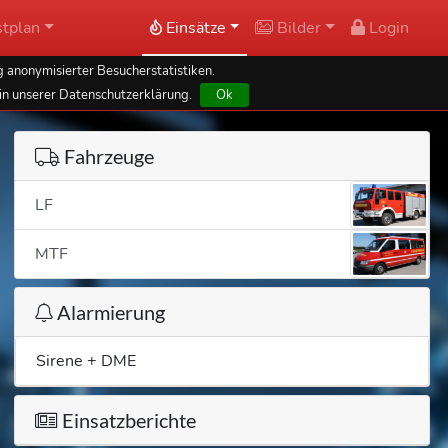
tplan
Einsätze
Bilder
Login
 anonymisierter Besucherstatistiken.
in unserer Datenschutzerklärung.
Ok
Fahrzeuge
LF
MTF
Alarmierung
Sirene + DME
Einsatzberichte