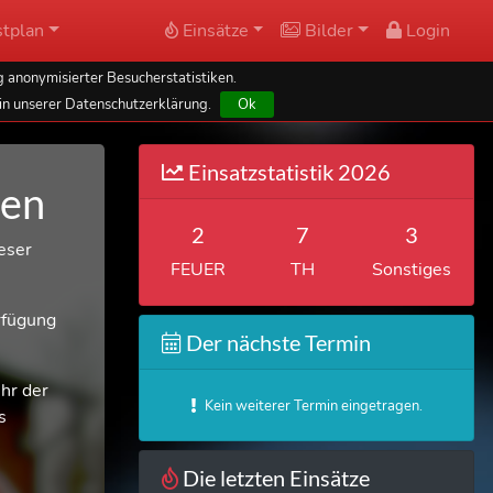
tplan
Einsätze
Bilder
Login
 anonymisierter Besucherstatistiken.
in unserer Datenschutzerklärung.
Ok
Einsatzstatistik 2026
sen
2
7
3
eser
FEUER
TH
Sonstiges
rfügung
Der nächste Termin
hr der
Kein weiterer Termin eingetragen.
s
Die letzten Einsätze