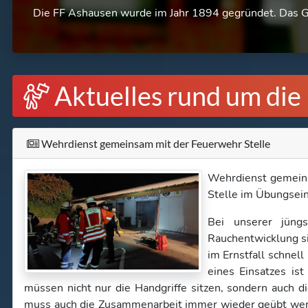
Die FF Ashausen wurde im Jahr 1894 gegründet. Das Ge
Aktuelles rund um di
Wehrdienst gemeinsam mit der Feuerwehr Stelle
Wehrdienst gemein
Stelle im Übungsein
Bei unserer jüng
Rauchentwicklung si
im Ernstfall schnel
eines Einsatzes i
müssen nicht nur die Handgriffe sitzen, sondern auch
muss auch die Zusammenarbeit immer wieder geübt we