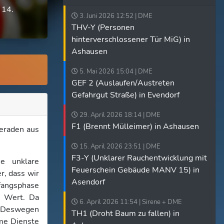
 14.
3. Juni 2026 12:52 | DME
THV-Y (Personen
hinterverschlossener Tür MiG) in
Ashausen
5. Mai 2026 15:04 | DME
GEF 2 (Auslaufen/Austreten
Gefahrgut Straße) in Evendorf
29. April 2026 18:14 | DME
F1 (Brennt Mülleimer) in Ashausen
eraden aus
15. April 2026 23:51 | DME
F3-Y (Unklarer Rauchentwicklung mit
e unklare
Feuerschein Gebäude MANV 15) in
r, dass wir
Asendorf
nfangsphase
m Wert. Da
6. April 2026 11:54 | Sirene + DME
. Deswegen
TH1 (Droht Baum zu fallen) in
me Dienste