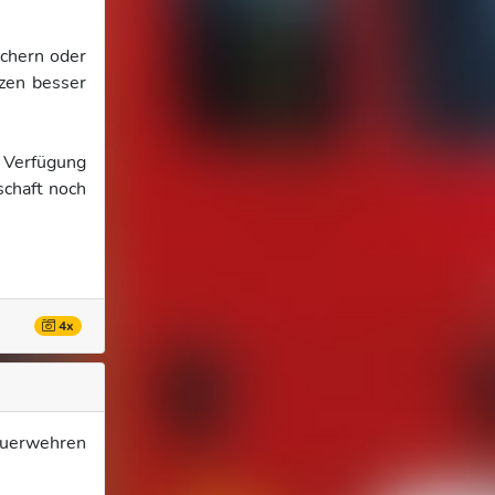
ichern oder
tzen besser
 Verfügung
schaft noch
4x
euerwehren