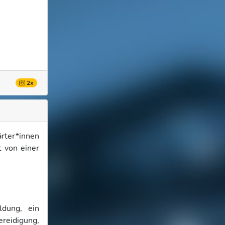
2x
rter*innen
t von einer
ldung, ein
ereidigung,