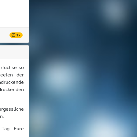
1x
rfüchse so
Seelen der
ndruckende
druckenden
rgessliche
n.
 Tag. Eure