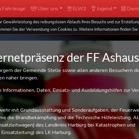
Fahrzeuge
Über uns
ELW2
Jugend
Diens
 Gewährleistung des reibungslosen Ablaufs Ihres Besuchs und zur Erstellung
immen Sie der Verwendung von Cookies zu. Weitere Informationen finden Sie 
ernetpräsenz der FF Ashau
ürgern der Gemeinde Stelle sowie allen anderen Besuchern di
en näher bringen.
e Informationen, Daten, Einsatz- und Ausbildungshilfen zur Ve
rwehr mit Grundausstattung und Sonderaufgaben, der Feuerwe
inie die Brandbekämpfung und die Technische Hilfeleistung. Al
satzleitwagen) des Landkreis Harburg bei Katastrophen und
Einsatzleitung) des LK Harburg.