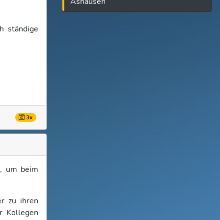
Ashausen
ch ständige
3x
e, um beim
r zu ihren
r Kollegen