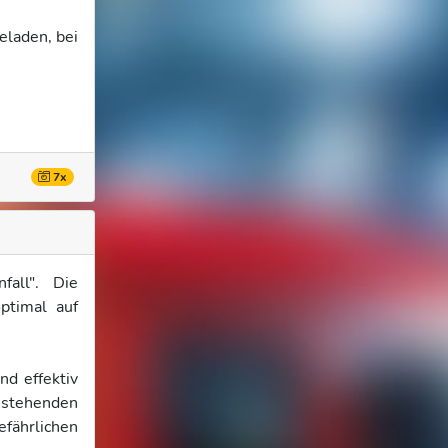
eladen, bei
7x
fall". Die
ptimal auf
nd effektiv
 stehenden
efährlichen