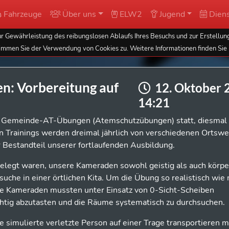
Fahrzeuge
Über uns
ELW2
Jugend
Diens
 Gewährleistung des reibungslosen Ablaufs Ihres Besuchs und zur Erstellung
immen Sie der Verwendung von Cookies zu. Weitere Informationen finden Sie 
n: Vorbereitung auf
12. Oktober 
14:21
n Gemeinde-AT-Übungen (Atemschutzübungen) statt, diesmal
n Trainings werden dreimal jährlich von verschiedenen Ortswe
 Bestandteil unserer fortlaufenden Ausbildung.
elegt waren, unsere Kameraden sowohl geistig als auch körper
uche in einer örtlichen Kita. Um die Übung so realistisch wie
re Kameraden mussten unter Einsatz von 0-Sicht-Scheiben
chtig abzutasten und die Räume systematisch zu durchsuchen.
e simulierte verletzte Person auf einer Trage transportieren 