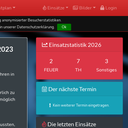
tplan
Einsätze
Bilder
Login
 anonymisierter Besucherstatistiken.
in unserer Datenschutzerklärung.
Ok
Einsatzstatistik 2026
2023
2
7
3
FEUER
TH
Sonstiges
hren in
Der nächste Termin
lich zu
 möglich
Kein weiterer Termin eingetragen.
Die letzten Einsätze
mussten,