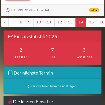
19. Januar 2020 14:44
1x
«
…
8
9
10
11
12
13
14
15
16
Einsatzstatistik 2026
2
7
3
FEUER
TH
Sonstiges
Der nächste Termin
Kein weiterer Termin eingetragen.
Die letzten Einsätze