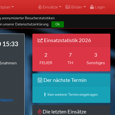
tplan
Einsätze
Bilder
Login
 anonymisierter Besucherstatistiken.
in unserer Datenschutzerklärung.
Ok
Einsatzstatistik 2026
0 15:33
2
7
3
FEUER
TH
Sonstiges
Maßnahmen
Der nächste Termin
Kein weiterer Termin eingetragen.
Rabeler
Die letzten Einsätze