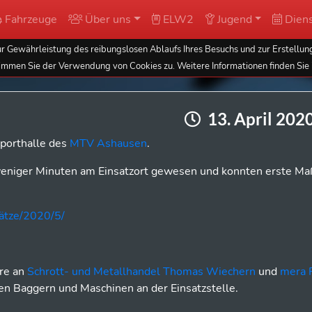
Fahrzeuge
Über uns
ELW2
Jugend
Diens
 Gewährleistung des reibungslosen Ablaufs Ihres Besuchs und zur Erstellung
immen Sie der Verwendung von Cookies zu. Weitere Informationen finden Sie 
13. April 202
Sporthalle des
MTV Ashausen
.
lb weniger Minuten am Einsatzort gewesen und konnten erste 
sätze/2020/5/
ere an
Schrott- und Metallhandel Thomas Wiechern
und
mera 
en Baggern und Maschinen an der Einsatzstelle.