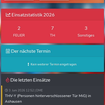
Einsatzstatistik 2026
2
7
3
FEUER
TH
Sonstiges
Der nächste Termin
Kein weiterer Termin eingetragen.
Die letzten Einsätze
3. Juni 2026 12:52 | DME
THV-Y (Personen hinterverschlossener Tür MiG) in
Ashausen