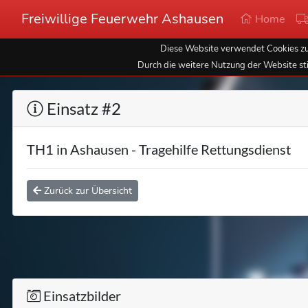
Freiwillige Feuerwehr Ashausen
Home
Diese Website verwendet Cookies zur
Durch die weitere Nutzung der Website st
Einsatz #2
TH1 in Ashausen - Tragehilfe Rettungsdienst
Zurück zur Übersicht
Einsatzbilder