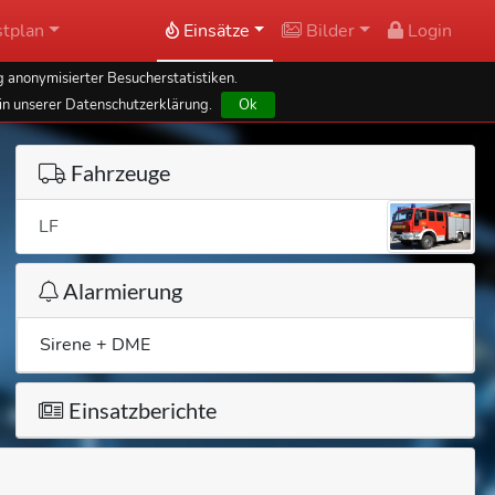
tplan
Einsätze
Bilder
Login
 anonymisierter Besucherstatistiken.
in unserer Datenschutzerklärung.
Ok
Fahrzeuge
LF
Alarmierung
Sirene + DME
Einsatzberichte