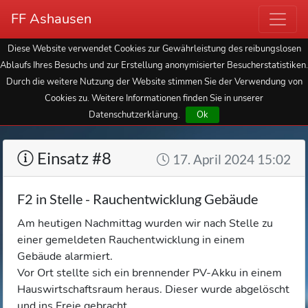
FF Ashausen
Diese Website verwendet Cookies zur Gewährleistung des reibungslosen
Ablaufs Ihres Besuchs und zur Erstellung anonymisierter Besucherstatistiken.
Durch die weitere Nutzung der Website stimmen Sie der Verwendung von
Cookies zu. Weitere Informationen finden Sie in unserer
Datenschutzerklärung.
Ok
Einsatz #8
17. April 2024 15:02
F2 in Stelle - Rauchentwicklung Gebäude
Am heutigen Nachmittag wurden wir nach Stelle zu
einer gemeldeten Rauchentwicklung in einem
Gebäude alarmiert.
Vor Ort stellte sich ein brennender PV-Akku in einem
Hauswirtschaftsraum heraus. Dieser wurde abgelöscht
und ins Freie gebracht.