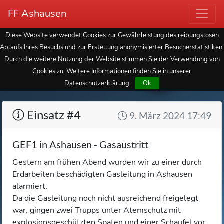
FF Ashausen
Diese Website verwendet Cookies zur Gewährleistung des reibungslosen
Ablaufs Ihres Besuchs und zur Erstellung anonymisierter Besucherstatistiken.
Durch die weitere Nutzung der Website stimmen Sie der Verwendung von
Cookies zu. Weitere Informationen finden Sie in unserer
Datenschutzerklärung.
Ok
Einsatz #4
9. März 2024 17:49
GEF1 in Ashausen - Gasaustritt
Gestern am frühen Abend wurden wir zu einer durch
Erdarbeiten beschädigten Gasleitung in Ashausen
alarmiert.
Da die Gasleitung noch nicht ausreichend freigelegt
war, gingen zwei Trupps unter Atemschutz mit
explosionsgeschützten Spaten und einer Schaufel vor,