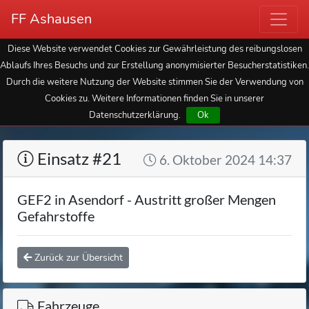
FF Ashausen
Diese Website verwendet Cookies zur Gewährleistung des reibungslosen
Ablaufs Ihres Besuchs und zur Erstellung anonymisierter Besucherstatistiken.
Durch die weitere Nutzung der Website stimmen Sie der Verwendung von
Cookies zu. Weitere Informationen finden Sie in unserer
Datenschutzerklärung.
Ok
Einsatz #21
6. Oktober 2024 14:37
GEF2 in Asendorf - Austritt großer Mengen
Gefahrstoffe
Zurück zur Übersicht
Fahrzeuge