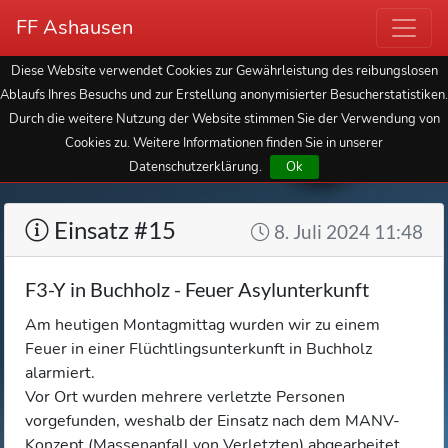
FF Ashausen
Diese Website verwendet Cookies zur Gewährleistung des reibungslosen
Ablaufs Ihres Besuchs und zur Erstellung anonymisierter Besucherstatistiken.
Durch die weitere Nutzung der Website stimmen Sie der Verwendung von
Cookies zu. Weitere Informationen finden Sie in unserer
Datenschutzerklärung.
Ok
Einsatz #15
8. Juli 2024 11:48
F3-Y in Buchholz - Feuer Asylunterkunft
Am heutigen Montagmittag wurden wir zu einem
Feuer in einer Flüchtlingsunterkunft in Buchholz
alarmiert.
Vor Ort wurden mehrere verletzte Personen
vorgefunden, weshalb der Einsatz nach dem MANV-
Konzept (Massenanfall von Verletzten) abgearbeitet