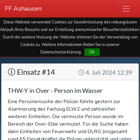
FF Ashausen
Diese Website verwendet Cookies zur Gewährleistung des reibungslosen
Ablaufs Ihres Besuchs und zur Erstellung anonymisierter Besucherstatistiken.
Durch die weitere Nutzung der Website stimmen Sie der Verwendung von
Cookies zu. Weitere Informationen finden Sie in unserer
Datenschutzerklärung.
Ok
Einsatz #14
4. Juli 2024 12:39
THW-Y in Over - Person im Wasser
Eine Personensuche der Polizei führte gestern zur
Alarmierung des Fachzug ELW2 und zahlreicher
weiterer Einheiten. Die vermisste Person wurde im
Bereich der Over-Elbe vermutet. Für die Suche haben
dann Einheiten von Feuerwehr und DLRG (insgesamt
rund 65 Einsatzkräfte) die Polizei unterstützt und unter