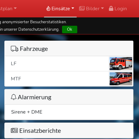
tplan
Einsätze
Bilder
Login
 anonymisierter Besucherstatistiken.
in unserer Datenschutzerklärung.
Ok
Fahrzeuge
LF
MTF
Alarmierung
Sirene + DME
Einsatzberichte