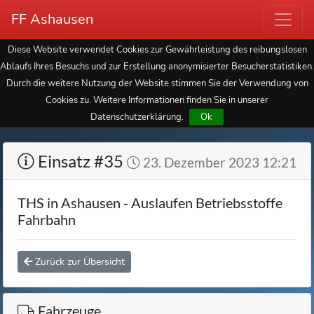
FF Ashausen
Diese Website verwendet Cookies zur Gewährleistung des reibungslosen
Ablaufs Ihres Besuchs und zur Erstellung anonymisierter Besucherstatistiken.
Durch die weitere Nutzung der Website stimmen Sie der Verwendung von
Cookies zu. Weitere Informationen finden Sie in unserer
Datenschutzerklärung.
Ok
Einsatz #35
23. Dezember 2023 12:21
THS in Ashausen - Auslaufen Betriebsstoffe
Fahrbahn
Zurück zur Übersicht
Fahrzeuge