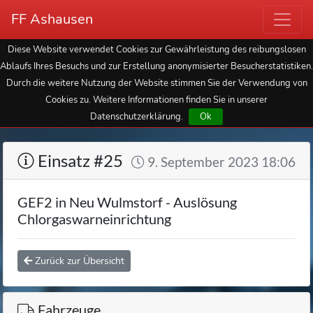
FF Ashausen
Diese Website verwendet Cookies zur Gewährleistung des reibungslosen
Ablaufs Ihres Besuchs und zur Erstellung anonymisierter Besucherstatistiken.
Durch die weitere Nutzung der Website stimmen Sie der Verwendung von
Cookies zu. Weitere Informationen finden Sie in unserer
Datenschutzerklärung.
Ok
Einsatz #25
9. September 2023 18:06
GEF2 in Neu Wulmstorf - Auslösung
Chlorgaswarneinrichtung
Zurück zur Übersicht
Fahrzeuge