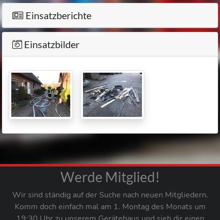
Einsatzberichte
Einsatzbilder
Werde Mitglied!
Wir sind ständig auf der Suche nach neuen Mitgliedern.
Komm doch einfach mal am 1. Montag des Monats um
19:30 Uhr zu unserem Gerätehaus und sieh dir einen