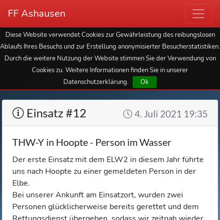
FF Ashausen
Diese Website verwendet Cookies zur Gewährleistung des reibungslosen
Ablaufs Ihres Besuchs und zur Erstellung anonymisierter Besucherstatistiken.
Durch die weitere Nutzung der Website stimmen Sie der Verwendung von
Cookies zu. Weitere Informationen finden Sie in unserer
Datenschutzerklärung.
Ok
Einsatz #12
4. Juli 2021 19:35
THW-Y in Hoopte - Person im Wasser
Der erste Einsatz mit dem ELW2 in diesem Jahr führte
uns nach Hoopte zu einer gemeldeten Person in der
Elbe.
Bei unserer Ankunft am Einsatzort, wurden zwei
Personen glücklicherweise bereits gerettet und dem
Rettungsdienst übergeben, sodass wir zeitnah wieder