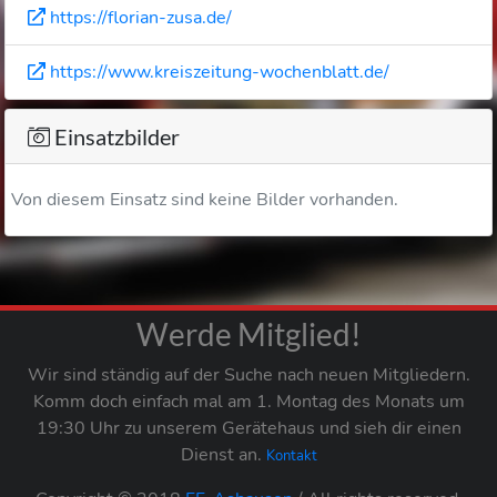
https://florian-zusa.de/
https://www.kreiszeitung-wochenblatt.de/
Einsatzbilder
Von diesem Einsatz sind keine Bilder vorhanden.
Werde Mitglied!
Wir sind ständig auf der Suche nach neuen Mitgliedern.
Komm doch einfach mal am 1. Montag des Monats um
19:30 Uhr zu unserem Gerätehaus und sieh dir einen
Dienst an.
Kontakt