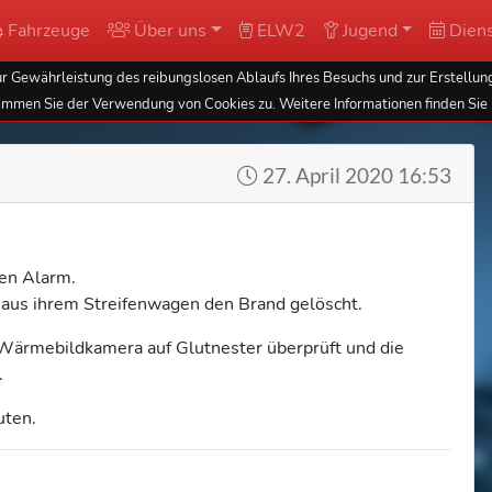
Fahrzeuge
Über uns
ELW2
Jugend
Diens
 Gewährleistung des reibungslosen Ablaufs Ihres Besuchs und zur Erstellung
immen Sie der Verwendung von Cookies zu. Weitere Informationen finden Sie 
27. April 2020 16:53
gen Alarm.
rn aus ihrem Streifenwagen den Brand gelöscht.
 Wärmebildkamera auf Glutnester überprüft und die
.
uten.