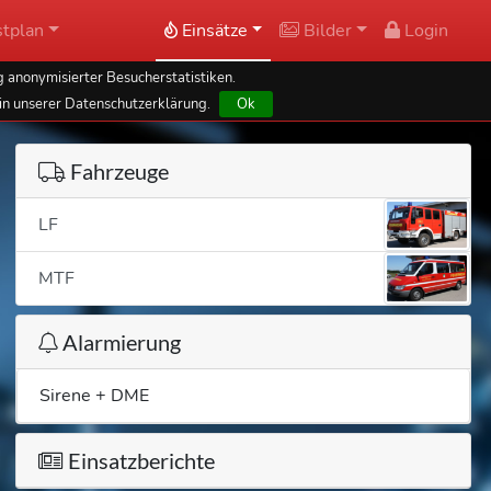
tplan
Einsätze
Bilder
Login
 anonymisierter Besucherstatistiken.
in unserer Datenschutzerklärung.
Ok
Fahrzeuge
LF
MTF
Alarmierung
Sirene + DME
Einsatzberichte