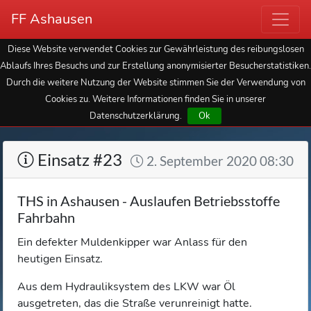
FF Ashausen
Diese Website verwendet Cookies zur Gewährleistung des reibungslosen
Ablaufs Ihres Besuchs und zur Erstellung anonymisierter Besucherstatistiken.
Durch die weitere Nutzung der Website stimmen Sie der Verwendung von
Cookies zu. Weitere Informationen finden Sie in unserer
Datenschutzerklärung.
Ok
Einsatz #23
2. September 2020 08:30
THS in Ashausen - Auslaufen Betriebsstoffe
Fahrbahn
Ein defekter Muldenkipper war Anlass für den
heutigen Einsatz.
Aus dem Hydrauliksystem des LKW war Öl
ausgetreten, das die Straße verunreinigt hatte.