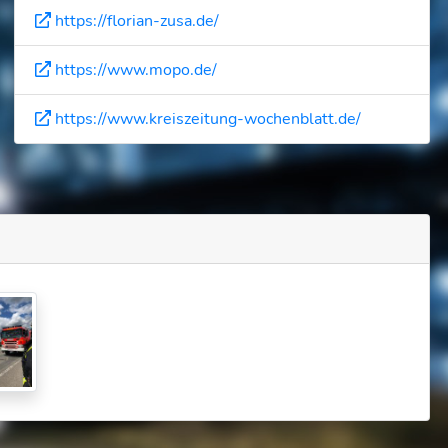
https://florian-zusa.de/
https://www.mopo.de/
https://www.kreiszeitung-wochenblatt.de/