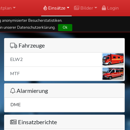
tplan
Einsätze
Bilder
Login
 anonymisierter Besucherstatistiken.
in unserer Datenschutzerklärung.
Ok
Fahrzeuge
ELW2
MTF
Alarmierung
DME
Einsatzberichte