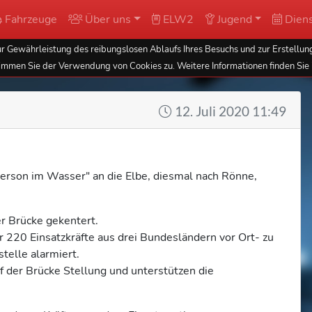
Fahrzeuge
Über uns
ELW2
Jugend
Diens
 Gewährleistung des reibungslosen Ablaufs Ihres Besuchs und zur Erstellung
immen Sie der Verwendung von Cookies zu. Weitere Informationen finden Sie 
12. Juli 2020 11:49
rson im Wasser" an die Elbe, diesmal nach Rönne,
er Brücke gekentert.
220 Einsatzkräfte aus drei Bundesländern vor Ort- zu
telle alarmiert.
 der Brücke Stellung und unterstützen die