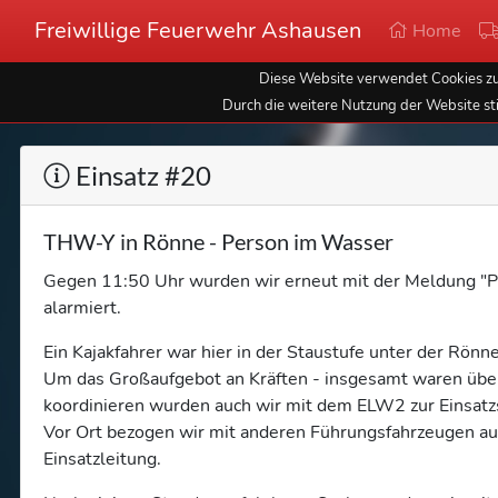
Freiwillige Feuerwehr Ashausen
Home
Diese Website verwendet Cookies zur
Durch die weitere Nutzung der Website st
Einsatz #20
THW-Y in Rönne - Person im Wasser
Gegen 11:50 Uhr wurden wir erneut mit der Meldung "Pe
alarmiert.
Ein Kajakfahrer war hier in der Staustufe unter der Rönn
Um das Großaufgebot an Kräften - insgesamt waren über 
koordinieren wurden auch wir mit dem ELW2 zur Einsatzs
Vor Ort bezogen wir mit anderen Führungsfahrzeugen auf
Einsatzleitung.