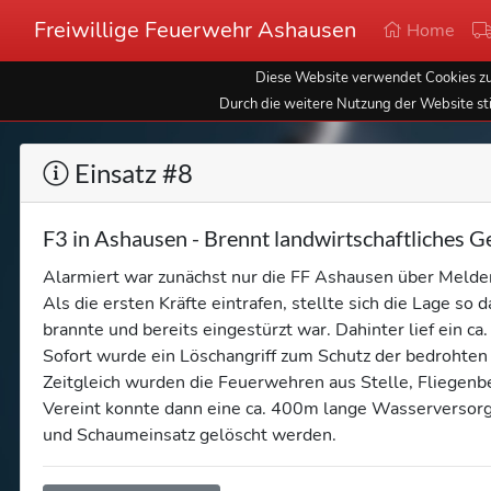
Freiwillige Feuerwehr Ashausen
Home
Diese Website verwendet Cookies zur
Durch die weitere Nutzung der Website st
Einsatz #8
F3 in Ashausen - Brennt landwirtschaftliches 
Alarmiert war zunächst nur die FF Ashausen über Melde
Als die ersten Kräfte eintrafen, stellte sich die Lage s
brannte und bereits eingestürzt war. Dahinter lief ein c
Sofort wurde ein Löschangriff zum Schutz der bedrohten 
Zeitgleich wurden die Feuerwehren aus Stelle, Fliegenb
Vereint konnte dann eine ca. 400m lange Wasserversor
und Schaumeinsatz gelöscht werden.