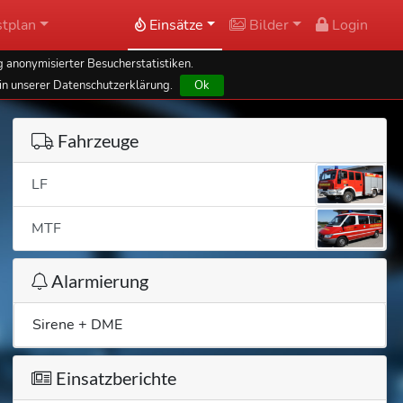
tplan
Einsätze
Bilder
Login
 anonymisierter Besucherstatistiken.
in unserer Datenschutzerklärung.
Ok
Fahrzeuge
LF
MTF
Alarmierung
Sirene + DME
Einsatzberichte