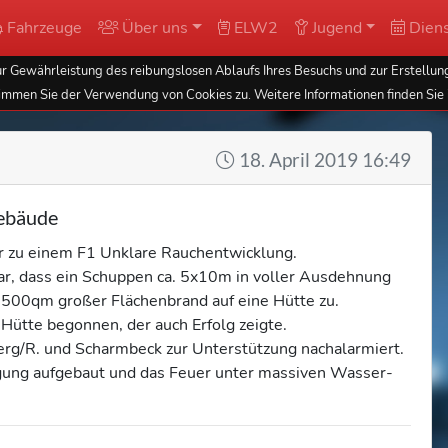
Fahrzeuge
Über uns
ELW2
Jugend
Diens
 Gewährleistung des reibungslosen Ablaufs Ihres Besuchs und zur Erstellung
immen Sie der Verwendung von Cookies zu. Weitere Informationen finden Sie 
18. April 2019 16:49
Gebäude
r zu einem F1 Unklare Rauchentwicklung.
o dar, dass ein Schuppen ca. 5x10m in voller Ausdehnung
a. 500qm großer Flächenbrand auf eine Hütte zu.
Hütte begonnen, der auch Erfolg zeigte.
erg/R. und Scharmbeck zur Unterstützung nachalarmiert.
gung aufgebaut und das Feuer unter massiven Wasser-