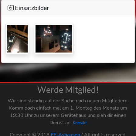
Einsatzbilder
Werde Mitglied!
Wir sind ständig auf der Suche nach neuen Mitgliedern.
Komm doch einfach mal am 1. Montag des Monats um
19:30 Uhr zu unserem Gerätehaus und sieh dir einen
Dienst an.
Kontakt
Copyright © 2018
FF-Ashausen
/ All rights reserved.