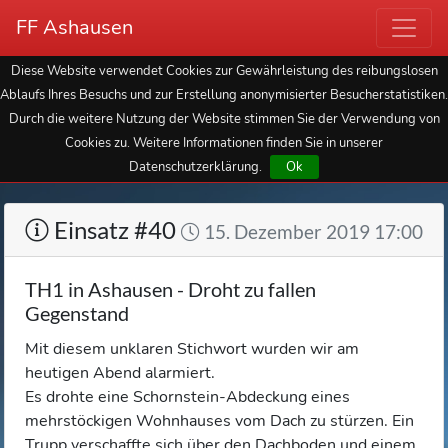
FF Ashausen
Diese Website verwendet Cookies zur Gewährleistung des reibungslosen
Ablaufs Ihres Besuchs und zur Erstellung anonymisierter Besucherstatistiken.
Durch die weitere Nutzung der Website stimmen Sie der Verwendung von
Cookies zu. Weitere Informationen finden Sie in unserer
Datenschutzerklärung.
Ok
Einsatz #40
15. Dezember 2019 17:00
TH1 in Ashausen - Droht zu fallen
Gegenstand
Mit diesem unklaren Stichwort wurden wir am
heutigen Abend alarmiert.
Es drohte eine Schornstein-Abdeckung eines
mehrstöckigen Wohnhauses vom Dach zu stürzen. Ein
Trupp verschaffte sich über den Dachboden und einem