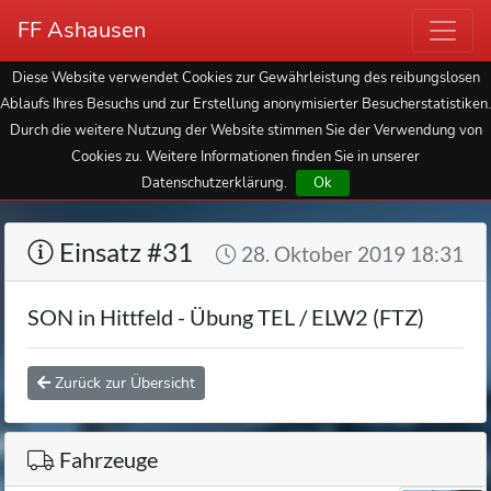
FF Ashausen
Diese Website verwendet Cookies zur Gewährleistung des reibungslosen
Ablaufs Ihres Besuchs und zur Erstellung anonymisierter Besucherstatistiken.
Durch die weitere Nutzung der Website stimmen Sie der Verwendung von
Cookies zu. Weitere Informationen finden Sie in unserer
Datenschutzerklärung.
Ok
Einsatz #31
28. Oktober 2019 18:31
SON in Hittfeld - Übung TEL / ELW2 (FTZ)
Zurück zur Übersicht
Fahrzeuge