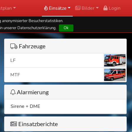
tplan
Einsätze
Bilder
Login
 anonymisierter Besucherstatistiken.
in unserer Datenschutzerklärung.
Ok
Fahrzeuge
LF
MTF
Alarmierung
Sirene + DME
Einsatzberichte