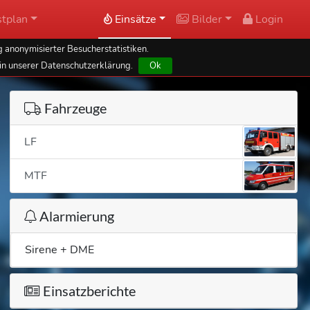
tplan
Einsätze
Bilder
Login
 anonymisierter Besucherstatistiken.
in unserer Datenschutzerklärung.
Ok
Fahrzeuge
LF
MTF
Alarmierung
Sirene + DME
Einsatzberichte