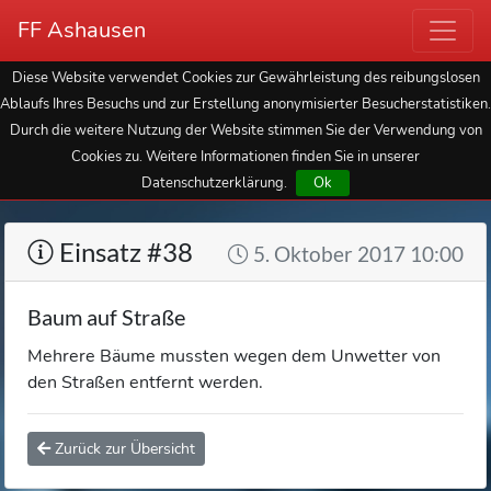
FF Ashausen
Diese Website verwendet Cookies zur Gewährleistung des reibungslosen
Ablaufs Ihres Besuchs und zur Erstellung anonymisierter Besucherstatistiken.
Durch die weitere Nutzung der Website stimmen Sie der Verwendung von
Cookies zu. Weitere Informationen finden Sie in unserer
Datenschutzerklärung.
Ok
Einsatz #38
5. Oktober 2017 10:00
Baum auf Straße
Mehrere Bäume mussten wegen dem Unwetter von
den Straßen entfernt werden.
Zurück zur Übersicht