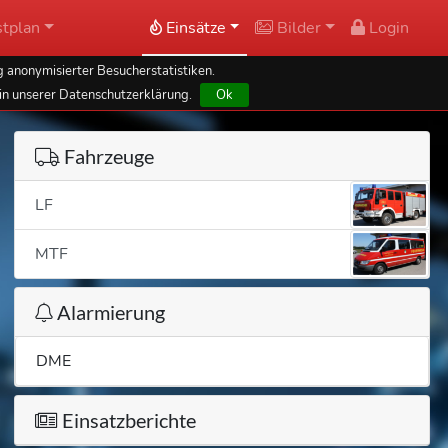
tplan
Einsätze
Bilder
Login
 anonymisierter Besucherstatistiken.
in unserer Datenschutzerklärung.
Ok
Fahrzeuge
LF
MTF
Alarmierung
DME
Einsatzberichte