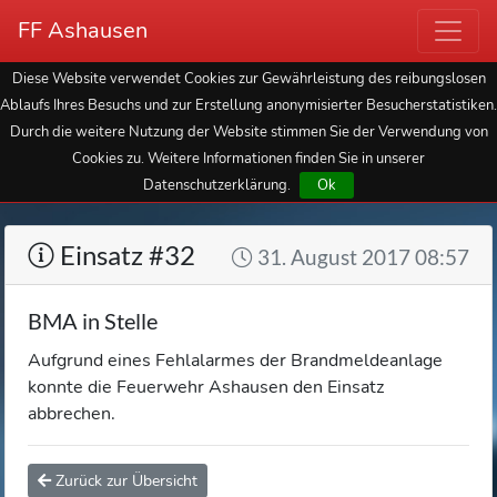
FF Ashausen
Diese Website verwendet Cookies zur Gewährleistung des reibungslosen
Ablaufs Ihres Besuchs und zur Erstellung anonymisierter Besucherstatistiken.
Durch die weitere Nutzung der Website stimmen Sie der Verwendung von
Cookies zu. Weitere Informationen finden Sie in unserer
Datenschutzerklärung.
Ok
Einsatz #32
31. August 2017 08:57
BMA in Stelle
Aufgrund eines Fehlalarmes der Brandmeldeanlage
konnte die Feuerwehr Ashausen den Einsatz
abbrechen.
Zurück zur Übersicht