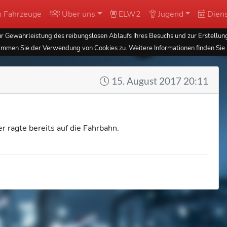
Fahrzeuge
Über uns
ELW2
Jugend
Diens
 Gewährleistung des reibungslosen Ablaufs Ihres Besuchs und zur Erstellung
immen Sie der Verwendung von Cookies zu. Weitere Informationen finden Sie 
15. August 2017 20:11
r ragte bereits auf die Fahrbahn.