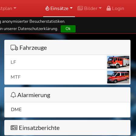
tplan
Einsätze
Bilder
Login
 anonymisierter Besucherstatistiken.
in unserer Datenschutzerklärung.
Ok
Fahrzeuge
LF
MTF
Alarmierung
DME
Einsatzberichte