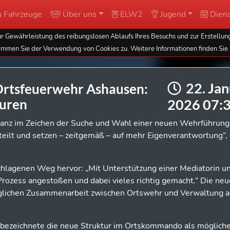
Fahrzeuge
Über uns
ELW2
Jugend
Diens
 Gewährleistung des reibungslosen Ablaufs Ihres Besuchs und zur Erstellung
immen Sie der Verwendung von Cookies zu. Weitere Informationen finden Sie 
22. Jan
rtsfeuerwehr Ashausen:
2026 07:
turen
ganz im Zeichen der Suche und Wahl einer neuen Wehrführung
eilt und setzen – zeitgemäß – auf mehr Eigenverantwortung“, 
hlagenen Weg hervor: „Mit Unterstützung einer Mediatorin u
ozess angestoßen und dabei vieles richtig gemacht.“ Die neue
 täglichen Zusammenarbeit zwischen Ortswehr und Verwaltung a
bezeichnete die neue Struktur im Ortskommando als mögliche