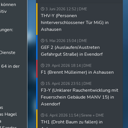
r können
3. Juni 2026 12:52 | DME
itiv
THV-Y (Personen
hinterverschlossener Tür MiG) in
Ashausen
rungen:
5. Mai 2026 15:04 | DME
GEF 2 (Auslaufen/Austreten
 Dienste
Gefahrgut Straße) in Evendorf
 64 in der
29. April 2026 18:14 | DME
F1 (Brennt Mülleimer) in Ashausen
15. April 2026 23:51 | DME
F3-Y (Unklarer Rauchentwicklung mit
Feuerschein Gebäude MANV 15) in
Asendorf
as
kas Hagel
6. April 2026 11:54 | Sirene + DME
a
TH1 (Droht Baum zu fallen) in