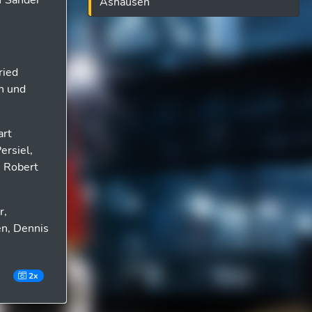
f Sander
Ashausen
ried
n und
art
ersiel,
, Robert
r,
en, Dennis
2x