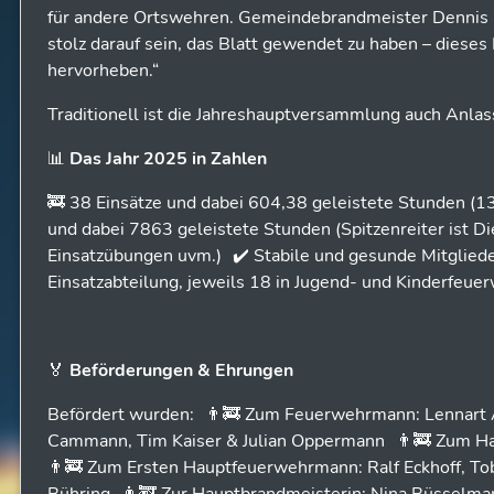
für andere Ortswehren. Gemeindebrandmeister Dennis Fl
stolz darauf sein, das Blatt gewendet zu haben – dieses
hervorheben.“
Traditionell ist die Jahreshauptversammlung auch Anlass
📊
Das Jahr 2025 in Zahlen
🚒 38 Einsätze und dabei 604,38 geleistete Stunden (13
und dabei 7863 geleistete Stunden (Spitzenreiter ist D
Einsatzübungen uvm.) ✔️ Stabile und gesunde Mitglieder
Einsatzabteilung, jeweils 18 in Jugend- und Kinderfeu
🏅
Beförderungen & Ehrungen
Befördert wurden: 👨‍🚒 Zum Feuerwehrmann: Lennart 
Cammann, Tim Kaiser & Julian Oppermann 👨‍🚒 Zum H
👨‍🚒 Zum Ersten Hauptfeuerwehrmann: Ralf Eckhoff, Tob