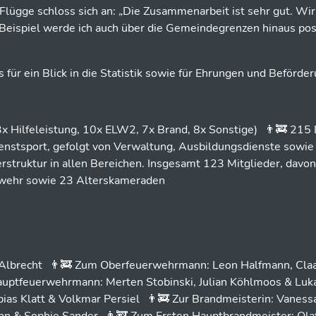
ügge schloss sich an: „Die Zusammenarbeit ist sehr gut. Wi
 Beispiel werde ich auch über die Gemeindegrenzen hinaus pos
 für ein Blick in die Statistik sowie für Ehrungen und Beförde
x Hilfeleistung, 10x ELW2, 7x Brand, 8x Sonstige) 👨‍🚒 215
ienstsport, gefolgt von Verwaltung, Ausbildungsdienste sowie
struktur in allen Bereichen. Insgesamt 123 Mitglieder, davon
erwehr sowie 23 Alterskameraden
Albrecht 👨‍🚒 Zum Oberfeuerwehrmann: Leon Halfmann, Cla
auptfeuerwehrmann: Merten Stobinski, Julian Köhlmoos & Lu
ias Klatt & Volkmar Persiel 👨‍🚒 Zur Brandmeisterin: Vaness