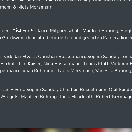
nn & Sophie Sander 👨‍🚒 Zum Ersten Hauptbrandmeister: Ola
elmann & Niels Mersmann
ander 👨‍🚒 Für 50 Jahre Mitgliedschaft: Manfred Bühring, Siegf
 Glückwunsch an alle beförderten und geehrten Kameradinne
Vick, Jan Elvers, Christian Büsselmann, Sophie Sander, Lenn
 Eckhoff, Tim Kaiser, Nina Büsselmann, Tobias Klatt, Volkmar P
permann, Julian Köhlmoos, Niels Mersmann, Vanessa Bühring
 Jan Elvers, Sophie Sander, Christian Büsselmann, Olaf Sande
d Wiegels, Manfred Bühring, Tanja Heuckroth, Robert Isernhag