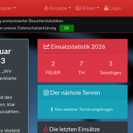
tplan
Einsätze
Bilder
Login
 anonymisierter Besucherstatistiken.
in unserer Datenschutzerklärung.
Ok
Einsatzstatistik 2026
uar
33
2
7
3
. „Wir
FEUER
TH
Sonstiges
erklärte
Der nächste Termin
nd des
n, klar
Kein weiterer Termin eingetragen.
uszahlen.
Die letzten Einsätze
s Vorbild