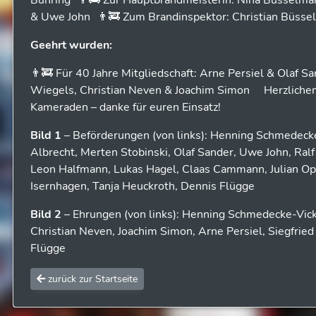
Bühring 👨‍🚒 Zur Hauptbrandmeisterin: Nina Büsselma
& Uwe John 👨‍🚒 Zum Brandinspektor: Christian Büss
Geehrt wurden:
👨‍🚒 Für 40 Jahre Mitgliedschaft: Arne Persiel & Olaf S
Wiegels, Christian Neven & Joachim Simon Herzlichen
Kameraden – danke für euren Einsatz!
Bild 1
– Beförderungen (von links): Henning Schmedecke-
Albrecht, Merten Stobinski, Olaf Sander, Uwe John, Ralf
Leon Halfmann, Lukas Hagel, Claas Cammann, Julian Op
Isernhagen, Tanja Heuckroth, Dennis Flügge
Bild 2
– Ehrungen (von links): Henning Schmedecke-Vick,
Christian Neven, Joachim Simon, Arne Persiel, Siegfrie
Flügge
zurück zur Startseite